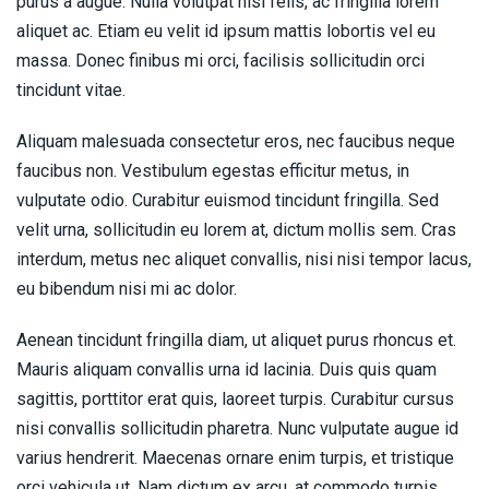
purus a augue. Nulla volutpat nisl felis, ac fringilla lorem
aliquet ac. Etiam eu velit id ipsum mattis lobortis vel eu
massa. Donec finibus mi orci, facilisis sollicitudin orci
tincidunt vitae.
Aliquam malesuada consectetur eros, nec faucibus neque
faucibus non. Vestibulum egestas efficitur metus, in
vulputate odio. Curabitur euismod tincidunt fringilla. Sed
velit urna, sollicitudin eu lorem at, dictum mollis sem. Cras
interdum, metus nec aliquet convallis, nisi nisi tempor lacus,
eu bibendum nisi mi ac dolor.
Aenean tincidunt fringilla diam, ut aliquet purus rhoncus et.
Mauris aliquam convallis urna id lacinia. Duis quis quam
sagittis, porttitor erat quis, laoreet turpis. Curabitur cursus
nisi convallis sollicitudin pharetra. Nunc vulputate augue id
varius hendrerit. Maecenas ornare enim turpis, et tristique
orci vehicula ut. Nam dictum ex arcu, at commodo turpis